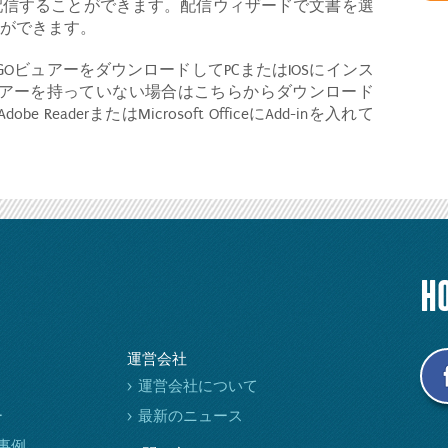
配信することができます。配信ウィザードで文書を選
ができます。
GOビュアーをダウンロードしてPCまたはIOSにインス
ュアーを持っていない場合はこちらからダウンロード
aderまたはMicrosoft OfficeにAdd-inを入れて
H
運営会社
運営会社について
ー
最新のニュース
ー事例